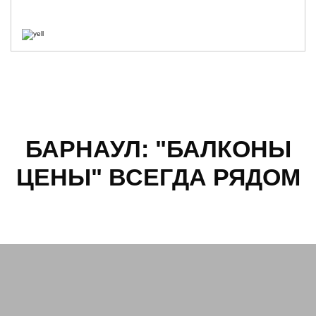
БАРНАУЛ: "БАЛКОНЫ
ЦЕНЫ" ВСЕГДА РЯДОМ
Бульвар 9 Января
Влас